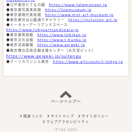
◆江戸東京たてもの園
https://www.tatemonoen.jp
◆東京都写真美術館
https://topmuseum.jp
◆東京都現代美術館
https://www.mot-art-museum.jp
◆東京都渋谷公園通りギャラリー
https://inclusion-art.jp
◆トーキョーアーツアンドスペース
https://www.tokyoartsandspace.jp
◆東京都美術館
https://www.tobikan.jp
◆東京文化会館
https://www.t-bunka.jp
◆東京芸術劇場
https://www.geigeki.jp
◆東京舞台芸術活動支援センター（水天宮ピット）
https://www.geigeki.jp/suitengu
◆アーツカウンシル東京
https://www.artscouncil-tokyo.jp
関連リンク
サイトマップ
サイトポリシー
ウェブアクセシビリティ
〒184-0005