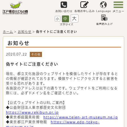
大
中
小
ホーム
>
お知らせ
>
偽サイトにご注意ください
お知らせ
2020.07.22
その他
偽サイトにご注意ください
現在、都立文化施設のウェブサイトを模倣したサイトが存在すると
の情報が確認されております。模倣サイトにアクセスすると被害を
受ける恐れがあります。
各施設のアドレスは以下の通りです。ウェブサイトをご利用になる
際には、必ずドメイン名をご確認ください。
【公式ウェブサイトのURLご案内】
◆公益財団法人東京都歴史文化財団
https://www.rekibun.or.jp
◆東京都庭園美術館
https://www.teien-art-museum.ne.jp
◆東京都江戸東京博物館
https://www.edo-tokyo-
museum.or.jp