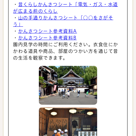
・
昔くらしかんさつシート「電気・ガス・水道
が広まる前のくらし
・
山の手通りかんさつシート「○○をさがそ
う」
・
かんさつシート参考資料A
・
かんさつシート参考資料B
園内見学の時間にご利用ください。衣食住にか
かわる道具や商品、部屋のつかい方を通じて昔
の生活を観察できます。