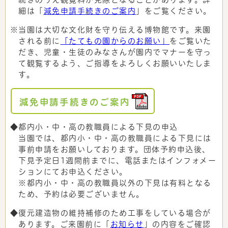
細は「
減免申請手続きのご案内
」をご覧ください。
※当園は大切な文化財を守り伝える博物館です。来園
される前に
「たてもの園からのお願い」
をご覧いた
だき、児童・生徒のみなさんが園内でマナーを守っ
て観覧するよう、ご指導をよろしくお願いいたしま
す。
減免申請手続きのご案内
◆都内小・中・高の教職員による下見の申込
当園では、都内小・中・高の教職員による下見には
事前申請をお願いしております。団体予約申込後、
下見予定日1週間前までに、電話またはインフォメー
ションにてお申込ください。
※都内小・中・高の教職員以外の下見は有料となる
ため、予約は必要ございません。
◆復元建造物の維持補修のため工事をしている場合が
あります。ご来園前に「
お知らせ
」の内容をご確認