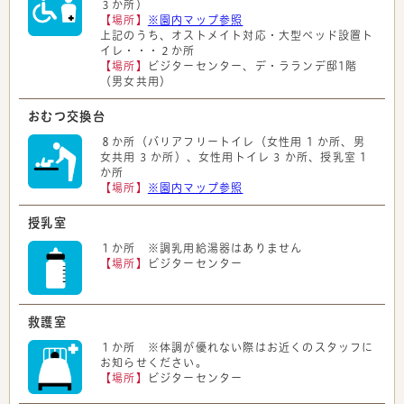
３か所）
【場所】
※園内マップ参照
上記のうち、オストメイト対応・大型ベッド設置ト
イレ・・・２か所
【場所】
ビジターセンター、デ・ラランデ邸1階
（男女共用）
おむつ交換台
８か所（バリアフリートイレ（女性用 1 か所、男
女共用 3 か所）、女性用トイレ 3 か所、授乳室 1
か所
【場所】
※園内マップ参照
授乳室
１か所 ※調乳用給湯器はありません
【場所】
ビジターセンター
救護室
１か所 ※体調が優れない際はお近くのスタッフに
お知らせください。
【場所】
ビジターセンター