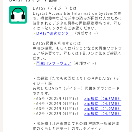
DAISY（デイジー）とは
Digital Accessible Information Systemの略
で、視覚障害などで活字の読みが困難な人のために
製作されるデジタル図書の国際標準規格です。詳し
くは下記リンク先をご確認ください。
>
DAISY研究センター
（外部サイト）
DAISY図書を利用するには
専用の機器、もしくはパソコンなどの再生ソフトウ
ェアが必要です。詳しくは下記リンク先をご確認く
ださい。
>
再生用ソフトウェア
（外部サイト）
・広報誌「たてもの園だより」の音声DAISY（デ
イジー）版
音訳したDAISY（デイジー）図書をダウンロード
できます。
>
65号（2025年3月発行）
zip形式（26.3MB）
>
64号（2024年9月発行）
zip形式（24.1MB）
>
63号（2024年3月発行）
zip形式（21.9MB）
>
62号（2023年9月発行）
zip形式（24.4MB）
・出版物『江戸東京たてもの園 解説本～収蔵建造
物のくらしと建築～』のマルチメディア