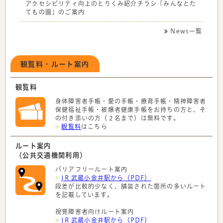
アクセシビリティ向上のとりくみ紹介チラシ「みんなとた
てもの園」のご案内
News一覧
観覧料・ルート案内
観覧料
身体障害者手帳・愛の手帳・療育手帳・精神障害者
保健福祉手帳・被爆者健康手帳をお持ちの方と、そ
の付き添いの方（２名まで）は無料です。
>
観覧料
はこちら
ルート案内
（公共交通機関利用）
バリアフリールート案内
>
JR 武蔵小金井駅から（PDF）
段差が比較的少なく、舗装された箇所の多いルート
を記載しています。
視覚障害者向けルート案内
>
JR 武蔵小金井駅から（PDF）