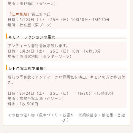
場所：川野商店（東ゾーン）
「江戸刺繍」
猪上雅也氏
日時：3月24日（土）・25日（日）10時30分～15時30分
場所：仕立屋（東ゾーン）
キモノコレクションの展示
アンティーク着物を展示致します。
日時：3月24日（土）・25日（日）10時～16時30分
場所：西川家別邸（センターゾーン）
レトロ写真館で撮影会
戦前の写真館でアンティークな雰囲気を演出。キモノの方は特典付
き。
日時：3月24日（土）・25日（日） 11時30分～15時30分
場所：常盤台写真場（西ゾーン）
料金：1枚 500円
その他の催し物（
風車づくり
：
昔語り
：
似顔絵描き
：
紙芝居
：
昔遊
び
）