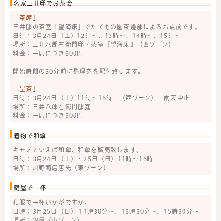
名家三井邸でお茶会
「茶席」
三井邸の茶室「望海床」でたてもの園茶道部によるお点前です。
日時：3月24日（土）12時～、13時～、14時～、15時～
場所：三井八郎右衞門邸・茶室『望海床』（西ゾーン）
料金：一席につき300円
開始時間の30分前に整理券を配付致します。
「呈茶」
日時：3月24日（土）11時～16時 （西ゾーン） 雨天中止
場所：三井八郎右衞門邸庭
料金：一席につき300円
着物で和傘
キモノといえば和傘、和傘を販売致します。
日時：3月24日（土）・25日（日）11時～16時
場所：川野商店店先（東ゾーン）
鍵屋で一杯
和服で一杯いかがですか。
日時：3月25日（日） 11時30分～、13時30分～、15時30分～
場所：鍵屋（東ゾーン）