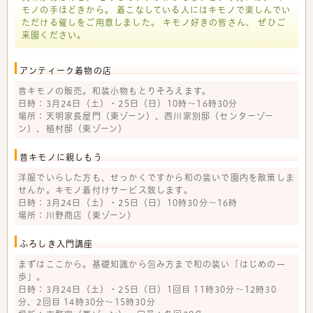
モノの手ほどきから。 着こなしている人にはキモノで楽しんでい
ただける催しをご用意しました。 キモノ好きの皆さん、 ぜひご
来園ください。
アンティーク着物の店
昔キモノの販売。和装小物もとりそろえます。
日時：3月24日（土）・25日（日）10時～16時30分
場所：天明家長屋門（東ゾーン）、西川家別邸（センターゾー
ン）、植村邸（東ゾーン）
昔キモノに親しもう
洋服でいらした方も、せっかくですから和の装いで園内を散策しま
せんか。キモノ着付けサービス致します。
日時：3月24日（土）・25日（日）10時30分～16時
場所：川野商店（東ゾーン）
ふろしき入門講座
まずはここから。基礎知識から包み方まで和の装い「はじめの一
歩」。
日時：3月24日（土）・25日（日）1回目 11時30分～12時30
分、2回目 14時30分～15時30分