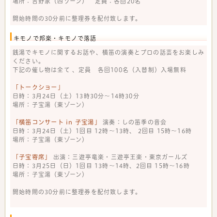
場所：吉野家（西ゾーン） 定員：各回20名
開始時間の30分前に整理券を配付致します。
キモノで邦楽・キモノで落語
銭湯でキモノに関するお話や、横笛の演奏とプロの話芸をお楽しみ
ください。
下記の催し物は全て 、定員 各回100名（入替制）入場無料
「トークショー」
日時：3月24日（土）13時30分～14時30分
場所：子宝湯（東ゾーン）
「横笛コンサート in 子宝湯」
演奏：しの笛季の音会
日時：3月24日（土）1回目 12時～13時、 2回目 15時～16時
場所：子宝湯（東ゾーン）
「子宝寄席」
出演：三遊亭竜楽・三遊亭王楽・東京ガールズ
日時：3月25日（日）1回目 13時～14時、2回目 15時～16時
場所：子宝湯（東ゾーン）
開始時間の30分前に整理券を配付致します。