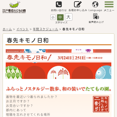
大
中
小
ホーム
>
イベント
>
年間スケジュール
>
春先キモノ日和
春先キモノ日和
着物を最近いつ着られましたか？
お正月ですか？
お見合いですか？
都内にあって
喧騒を忘れさせてくれる場所