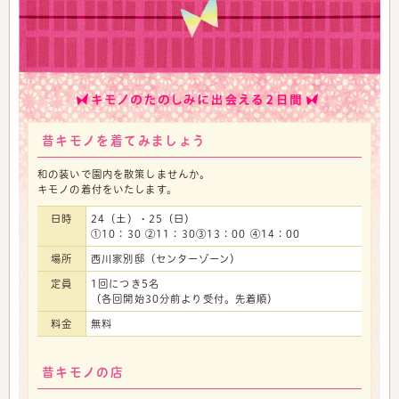
昔キモノを着てみましょう
和の装いで園内を散策しませんか。
キモノの着付をいたします。
日時
24（土）・25（日）
①10：30 ②11：30③13：00 ④14：00
場所
西川家別邸（センターゾーン）
定員
1回につき5名
（各回開始30分前より受付。先着順）
料金
無料
昔キモノの店