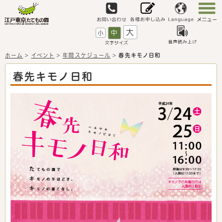
大
中
小
ホーム
>
イベント
>
年間スケジュール
>
春先キモノ日和
春先キモノ日和