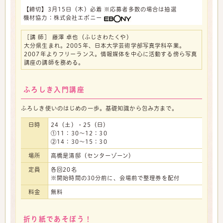
【締切】3月15日（木）必着 ※応募者多数の場合は抽選
機材協力：株式会社エボニー
［講 師］ 藤澤 卓也（ふじさわたくや）
大分県生まれ。2005年、日本大学芸術学部写真学科卒業。
2007年よりフリーランス。情報媒体を中心に活動する傍ら写真
講座の講師を務める。
ふろしき入門講座
ふろしき使いのはじめの一歩。基礎知識から包み方まで。
日時
24（土）・25（日）
①11：30～12：30
②14：30～15：30
場所
高橋是清邸（センターゾーン）
定員
各回20名
※開始時間の30分前に、会場前で整理券を配付
料金
無料
折り紙であそぼう！