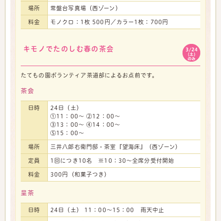
場所
常盤台写真場（西ゾーン）
料金
モノクロ：1枚 500円／カラー1枚：700円
キモノでたのしむ春の茶会
たてもの園ボランティア茶道部によるお点前です。
茶会
日時
24日（土）
①11：00～ ②12：00～
③13：00～ ④14：00～
⑤15：00～
場所
三井八郎右衞門邸・茶室『望海床』（西ゾーン）
定員
1回につき10名 ※10：30～全席分受付開始
料金
300円（和菓子つき）
呈茶
日時
24日（土） 11：00～15：00 雨天中止