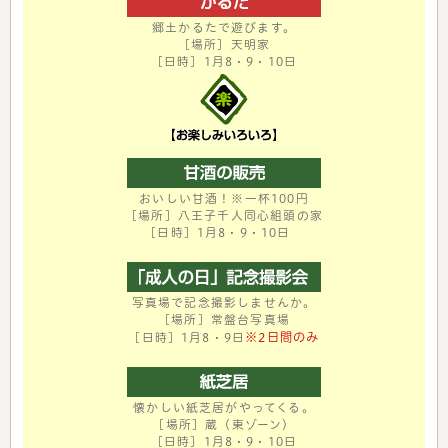
郷土かるたで遊びます。
［場所］天明家
［日時］1月8・9・10日
おいしい甘酒！※一杯100円
［場所］八王子千人同心組頭の家
［日時］1月8・9・10日
写真場で記念撮影しませんか。
［場所］常盤台写真場
※2日間のみ
［日時］1月8・9日
懐かしい紙芝居がやってくる。
［場所］蔵（東ゾーン）
［日時］1月8・9・10日